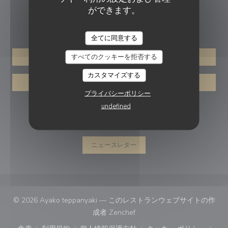
ができます。
ご予約
AYAKO TEPPANYAKI
全てに同意する
すべてのクッキーを拒否する
予約
カスタマイズする
取り除く
プライバシーポリシー
undefined
フォローしてください
ニュースレター
© 2026 Ayako teppanyaki — このレストランウェブサイトの作
((新しいウィンドウで開きます
成者
Zenchef