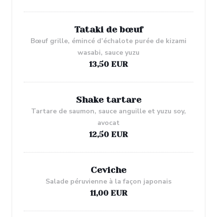
Tataki de bœuf
Bœuf grille, émincé d’échalote purée de kizami
wasabi, sauce yuzu
13,50 EUR
Shake tartare
Tartare de saumon, sauce anguille et yuzu soy,
avocat
12,50 EUR
Ceviche
Salade péruvienne à la façon japonais
11,00 EUR