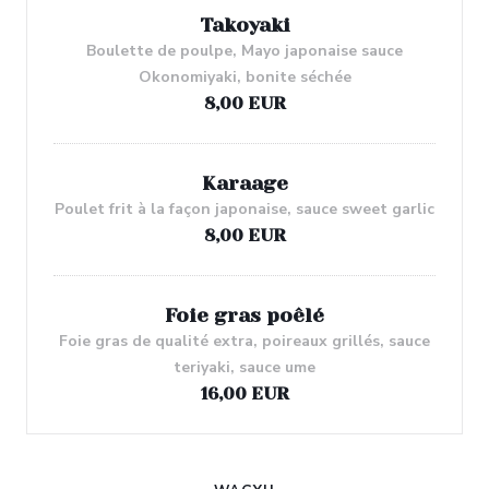
Takoyaki
Boulette de poulpe, Mayo japonaise sauce
Okonomiyaki, bonite séchée
8,00 EUR
Karaage
Poulet frit à la façon japonaise, sauce sweet garlic
8,00 EUR
Foie gras poêlé
Foie gras de qualité extra, poireaux grillés, sauce
teriyaki, sauce ume
16,00 EUR