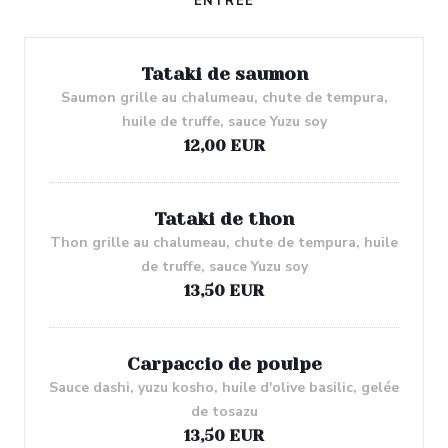
ENTRÉE
Tataki de saumon
Saumon grille au chalumeau, chute de tempura,
huile de truffe, sauce Yuzu soy
12,00 EUR
Tataki de thon
Thon grille au chalumeau, chute de tempura, huile
de truffe, sauce Yuzu soy
13,50 EUR
Carpaccio de poulpe
Sauce dashi, yuzu kosho, huile d'olive basilic, gelée
de tosazu
13,50 EUR