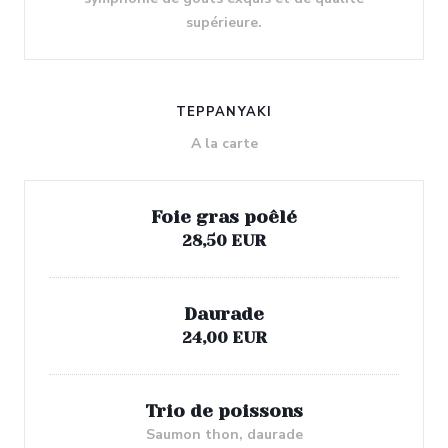
supérieure.
TEPPANYAKI
A la carte
Foie gras poêlé
28,50 EUR
Daurade
24,00 EUR
Trio de poissons
Saumon thon, daurade