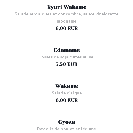
Kyuri Wakame
Salade aux algues et concombre, sauce vinaigrette
japonaise
6,00 EUR
Edamame
Cosses de soja cuites au sel
5,50 EUR
Wakame
Salade d'algue
6,00 EUR
Gyoza
Raviolis de poulet et légume