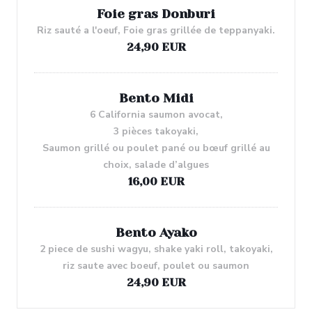
Foie gras Donburi
Riz sauté a l'oeuf, Foie gras grillée de teppanyaki.
24,90 EUR
Bento Midi
6 California saumon avocat,
3 pièces takoyaki,
Saumon grillé ou poulet pané ou bœuf grillé au
choix, salade d’algues
16,00 EUR
Bento Ayako
2 piece de sushi wagyu, shake yaki roll, takoyaki,
riz saute avec boeuf, poulet ou saumon
24,90 EUR