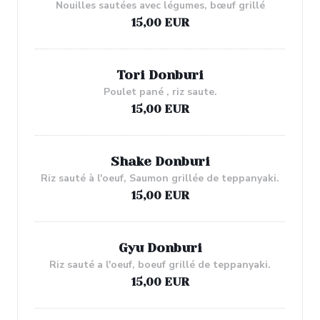
Nouilles sautées avec légumes, bœuf grillé
15,00 EUR
Tori Donburi
Poulet pané , riz saute.
15,00 EUR
Shake Donburi
Riz sauté à l'oeuf, Saumon grillée de teppanyaki.
15,00 EUR
Gyu Donburi
Riz sauté a l'oeuf, boeuf grillé de teppanyaki.
15,00 EUR