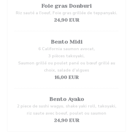
Foie gras Donburi
Riz sauté a l'oeuf, Foie gras grillée de teppanyaki.
24,90 EUR
Bento Midi
6 California saumon avocat,
3 pièces takoyaki,
Saumon grillé ou poulet pané ou bœuf grillé au
choix, salade d’algues
16,00 EUR
Bento Ayako
2 piece de sushi wagyu, shake yaki roll, takoyaki,
riz saute avec boeuf, poulet ou saumon
24,90 EUR