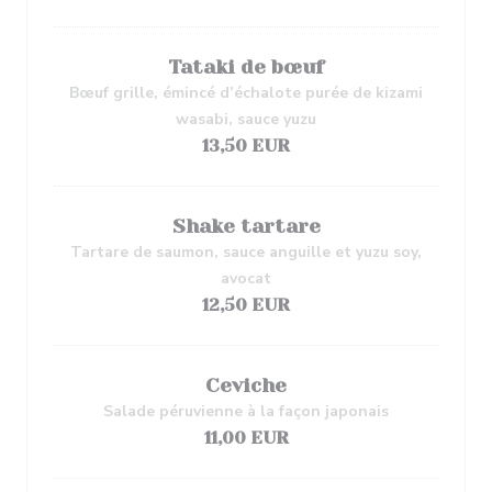
Tataki de bœuf
Bœuf grille, émincé d’échalote purée de kizami
wasabi, sauce yuzu
13,50 EUR
Shake tartare
Tartare de saumon, sauce anguille et yuzu soy,
avocat
12,50 EUR
Ceviche
Salade péruvienne à la façon japonais
11,00 EUR