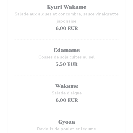
Kyuri Wakame
Salade aux algues et concombre, sauce vinaigrette
japonaise
6,00 EUR
Edamame
Cosses de soja cuites au sel
5,50 EUR
Wakame
Salade d'algue
6,00 EUR
Gyoza
Raviolis de poulet et légume