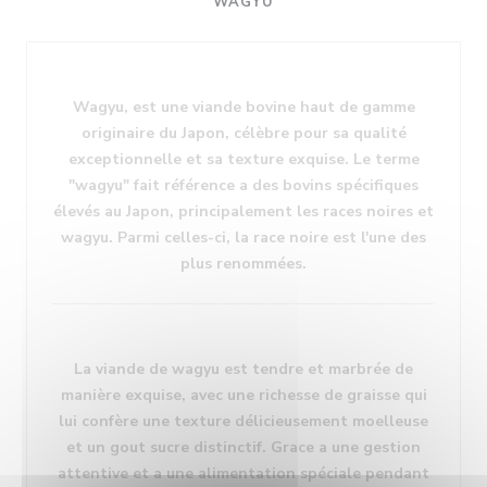
WAGYU
Wagyu, est une viande bovine haut de gamme
originaire du Japon, célèbre pour sa qualité
exceptionnelle et sa texture exquise. Le terme
"wagyu" fait référence a des bovins spécifiques
élevés au Japon, principalement les races noires et
wagyu. Parmi celles-ci, la race noire est l'une des
plus renommées.
La viande de wagyu est tendre et marbrée de
manière exquise, avec une richesse de graisse qui
lui confère une texture délicieusement moelleuse
et un gout sucre distinctif. Grace a une gestion
attentive et a une alimentation spéciale pendant