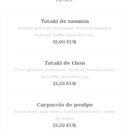
ENTRÉE
Tataki de saumon
Saumon grille au chalumeau, chute de tempura,
huile de truffe, sauce Yuzu soy
12,00 EUR
Tataki de thon
Thon grille au chalumeau, chute de tempura, huile
de truffe, sauce Yuzu soy
13,50 EUR
Carpaccio de poulpe
Sauce dashi, yuzu kosho, huile d'olive basilic, gelée
de tosazu
13,50 EUR