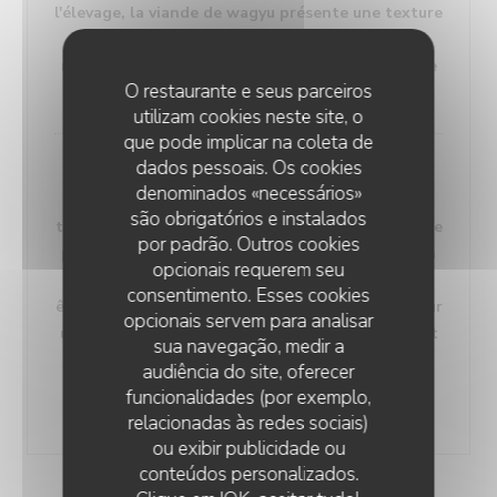
l'élevage, la viande de wagyu présente une texture
fine, une répartition uniforme de la graisse, et
manifeste l'effet de persillage, caractéristique de
O restaurante e seus parceiros
sa haute qualité.
utilizam cookies neste site, o
que pode implicar na coleta de
dados pessoais. Os cookies
denominados «necessários»
Le wagyu est classe en différentes catégories,
são obrigatórios e instalados
telles que le grade A5, ou A représente le grade le
por padrão. Outros cookies
plus élevé et 5 indique un équilibre idéal entre la
opcionais requerem seu
graisse et les muscles. La viande de wagyu peut
consentimento. Esses cookies
être cuisinée de diverses manières, notamment sur
opcionais servem para analisar
une plaque chauffante, ou le chef fait rapidement
sua navegação, medir a
sauter les fines tranches de wagyu sur la plaque
audiência do site, oferecer
chaude pour préserver la tendreté et la jutosité
funcionalidades (por exemplo,
de la viande.
relacionadas às redes sociais)
ou exibir publicidade ou
conteúdos personalizados.
AYAKO TEPPANYAKI