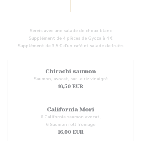
Servis avec une salade de choux blanc
Supplément de 4 pièces de Gyoza à 4 €
Supplément de 3,5 € d'un café et salade de fruits
Chirachi saumon
Saumon, avocat, sur le riz vinaigré
16,50 EUR
California Mori
6 California saumon avocat,
6 Saumon roll fromage
16,00 EUR