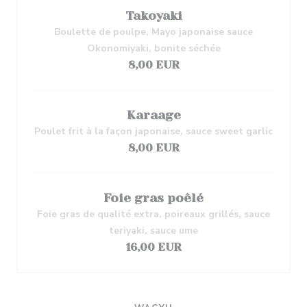
Takoyaki
Boulette de poulpe, Mayo japonaise sauce
Okonomiyaki, bonite séchée
8,00 EUR
Karaage
Poulet frit à la façon japonaise, sauce sweet garlic
8,00 EUR
Foie gras poêlé
Foie gras de qualité extra, poireaux grillés, sauce
teriyaki, sauce ume
16,00 EUR