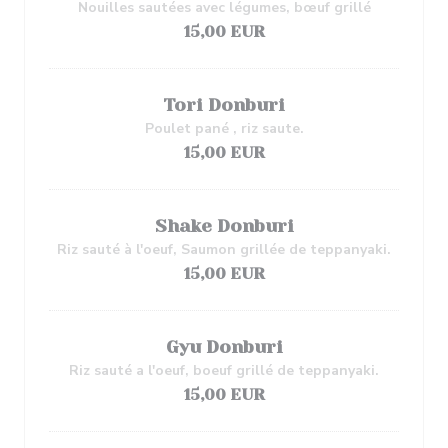
Nouilles sautées avec légumes, bœuf grillé
15,00 EUR
Tori Donburi
Poulet pané , riz saute.
15,00 EUR
Shake Donburi
Riz sauté à l'oeuf, Saumon grillée de teppanyaki.
15,00 EUR
Gyu Donburi
Riz sauté a l'oeuf, boeuf grillé de teppanyaki.
15,00 EUR