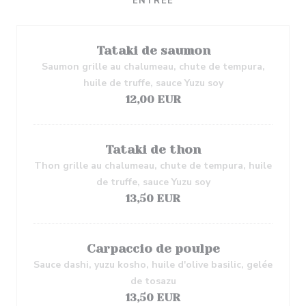
ENTRÉE
Tataki de saumon
Saumon grille au chalumeau, chute de tempura,
huile de truffe, sauce Yuzu soy
12,00 EUR
Tataki de thon
Thon grille au chalumeau, chute de tempura, huile
de truffe, sauce Yuzu soy
13,50 EUR
Carpaccio de poulpe
Sauce dashi, yuzu kosho, huile d'olive basilic, gelée
de tosazu
13,50 EUR