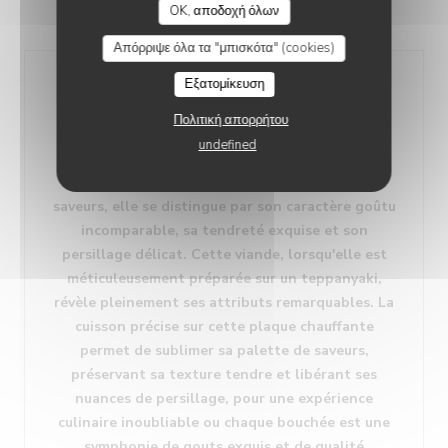
OK, αποδοχή όλων
LA VIANDE ARGENTINE
Απόρριψε όλα τα "μπισκότα" (cookies)
Εξατομίκευση
La viande argentine, portant l'empreinte
Πολιτική απορρήτου
distinctive du "grade unique taste", représente
undefined
l'apogée de l'excellence gastronomique.
Renommée pour son mariage harmonieux de
saveurs, elle se distingue par son caractère goûtu
incomparable, sa tendreté exquise et son
persillage délicat. Cette viande, lorsqu'elle est
méticuleusement préparée sur un teppanyaki,
révèle pleinement ses attributs remarquables. La
cuisson précise sur cette plaque chauffante
permet de sublimer sa palette de saveurs,
préservant sa texture tendre et libérant ses
nuances de persillage, pour une expérience
culinaire inoubliable ou chaque bouchée est une
symphonie de gouts exquis et de qualité