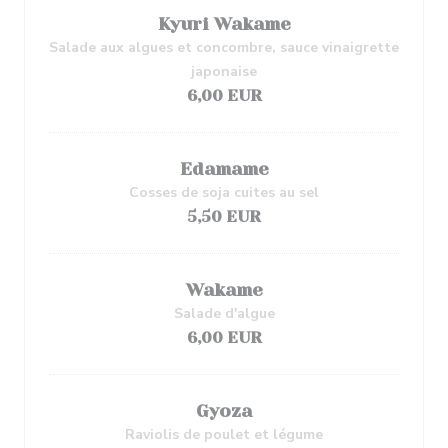
Kyuri Wakame
Salade aux algues et concombre, sauce vinaigrette
japonaise
6,00 EUR
Edamame
Cosses de soja cuites au sel
5,50 EUR
Wakame
Salade d'algue
6,00 EUR
Gyoza
Raviolis de poulet et légume