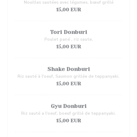
Nouilles sautées avec légumes, bœuf grillé
15,00 EUR
Tori Donburi
Poulet pané , riz saute.
15,00 EUR
Shake Donburi
Riz sauté à l'oeuf, Saumon grillée de teppanyaki.
15,00 EUR
Gyu Donburi
Riz sauté a l'oeuf, boeuf grillé de teppanyaki.
15,00 EUR