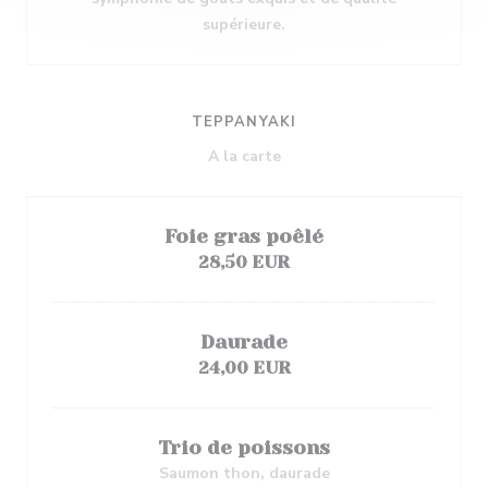
supérieure.
TEPPANYAKI
A la carte
Foie gras poêlé
28,50 EUR
Daurade
24,00 EUR
Trio de poissons
Saumon thon, daurade