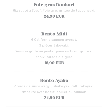
Foie gras Donburi
Riz sauté a l'oeuf, Foie gras grillée de teppanyaki.
24,90 EUR
Bento Midi
6 California saumon avocat,
3 pièces takoyaki,
Saumon grillé ou poulet pané ou bœuf grillé au
choix, salade d’algues
16,00 EUR
Bento Ayako
2 piece de sushi wagyu, shake yaki roll, takoyaki,
riz saute avec boeuf, poulet ou saumon
24,90 EUR