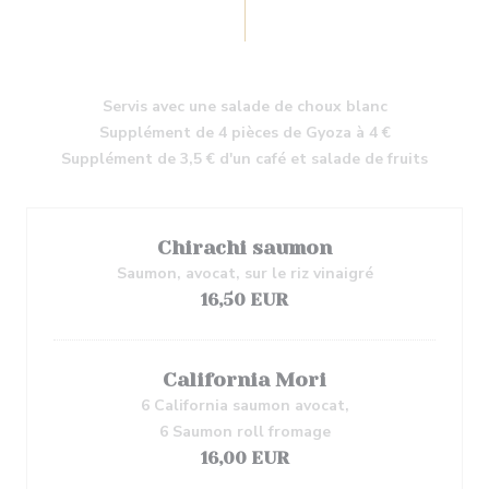
Servis avec une salade de choux blanc
Supplément de 4 pièces de Gyoza à 4 €
Supplément de 3,5 € d'un café et salade de fruits
Chirachi saumon
Saumon, avocat, sur le riz vinaigré
16,50 EUR
California Mori
6 California saumon avocat,
6 Saumon roll fromage
16,00 EUR