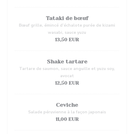
Tataki de bœuf
Bœuf grille, émincé d’échalote purée de kizami
wasabi, sauce yuzu
13,50 EUR
Shake tartare
Tartare de saumon, sauce anguille et yuzu soy,
avocat
12,50 EUR
Ceviche
Salade péruvienne à la façon japonais
11,00 EUR