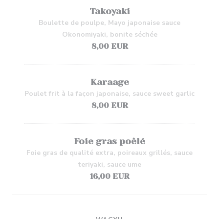
Takoyaki
Boulette de poulpe, Mayo japonaise sauce
Okonomiyaki, bonite séchée
8,00 EUR
Karaage
Poulet frit à la façon japonaise, sauce sweet garlic
8,00 EUR
Foie gras poêlé
Foie gras de qualité extra, poireaux grillés, sauce
teriyaki, sauce ume
16,00 EUR