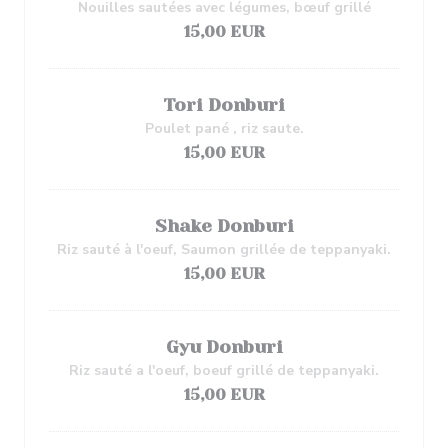
Nouilles sautées avec légumes, bœuf grillé
15,00 EUR
Tori Donburi
Poulet pané , riz saute.
15,00 EUR
Shake Donburi
Riz sauté à l'oeuf, Saumon grillée de teppanyaki.
15,00 EUR
Gyu Donburi
Riz sauté a l'oeuf, boeuf grillé de teppanyaki.
15,00 EUR