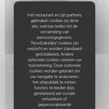
l'élevage, la viande de wagyu présente une texture
fine, une répartition uniforme de la graisse, et
manifeste l'effet de persillage, caractéristique de
Het restaurant en zijn partners
gebruiken cookies op deze
sa haute qualité.
site, wat kan leiden tot de
verzameling van
persoonsgegevens.
'Noodzakelijke' cookies zijn
Le wagyu est classe en différentes catégories,
verplicht en worden standaard
telles que le grade A5, ou A représente le grade le
geïnstalleerd. Andere
plus élevé et 5 indique un équilibre idéal entre la
optionele cookies vereisen uw
graisse et les muscles. La viande de wagyu peut
toestemming. Deze optionele
être cuisinée de diverses manières, notamment sur
cookies worden gebruikt om
une plaque chauffante, ou le chef fait rapidement
uw navigatie te analyseren,
sauter les fines tranches de wagyu sur la plaque
het sitepubliek te meten,
chaude pour préserver la tendreté et la jutosité
functies te bieden (bijv.
de la viande.
gerelateerd aan sociale
netwerken) of
gepersonaliseerde
AYAKO TEPPANYAKI