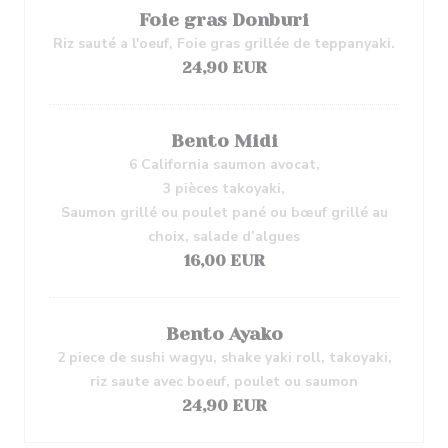
Foie gras Donburi
Riz sauté a l'oeuf, Foie gras grillée de teppanyaki.
24,90 EUR
Bento Midi
6 California saumon avocat,
3 pièces takoyaki,
Saumon grillé ou poulet pané ou bœuf grillé au
choix, salade d’algues
16,00 EUR
Bento Ayako
2 piece de sushi wagyu, shake yaki roll, takoyaki,
riz saute avec boeuf, poulet ou saumon
24,90 EUR