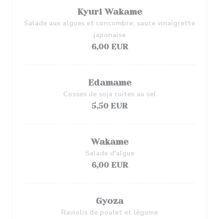
Kyuri Wakame
Salade aux algues et concombre, sauce vinaigrette
japonaise
6,00 EUR
Edamame
Cosses de soja cuites au sel
5,50 EUR
Wakame
Salade d'algue
6,00 EUR
Gyoza
Raviolis de poulet et légume