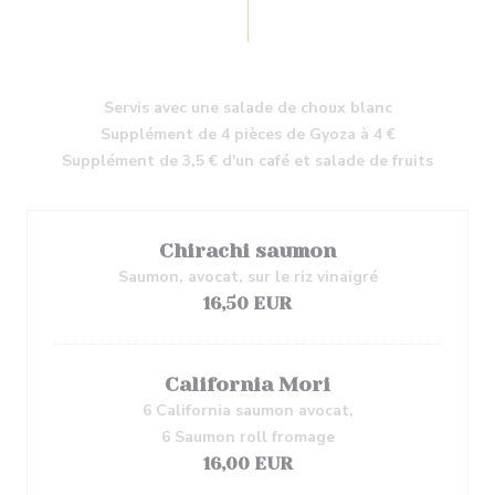
Servis avec une salade de choux blanc
Supplément de 4 pièces de Gyoza à 4 €
Supplément de 3,5 € d'un café et salade de fruits
Chirachi saumon
Saumon, avocat, sur le riz vinaigré
16,50 EUR
California Mori
6 California saumon avocat,
6 Saumon roll fromage
16,00 EUR