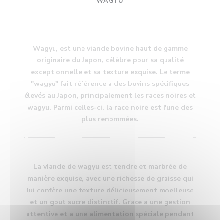
WAGYU
Wagyu, est une viande bovine haut de gamme
originaire du Japon, célèbre pour sa qualité
exceptionnelle et sa texture exquise. Le terme
"wagyu" fait référence a des bovins spécifiques
élevés au Japon, principalement les races noires et
wagyu. Parmi celles-ci, la race noire est l'une des
plus renommées.
La viande de wagyu est tendre et marbrée de
manière exquise, avec une richesse de graisse qui
lui confère une texture délicieusement moelleuse
et un gout sucre distinctif. Grace a une gestion
attentive et a une alimentation spéciale pendant