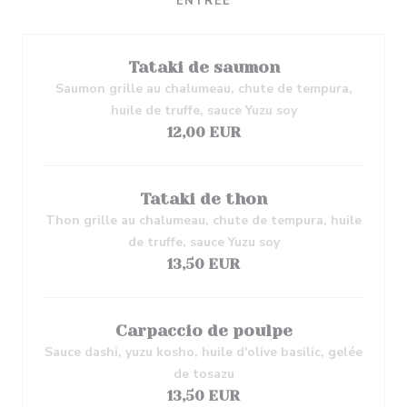
ENTRÉE
Tataki de saumon
Saumon grille au chalumeau, chute de tempura,
huile de truffe, sauce Yuzu soy
12,00 EUR
Tataki de thon
Thon grille au chalumeau, chute de tempura, huile
de truffe, sauce Yuzu soy
13,50 EUR
Carpaccio de poulpe
Sauce dashi, yuzu kosho, huile d'olive basilic, gelée
de tosazu
13,50 EUR