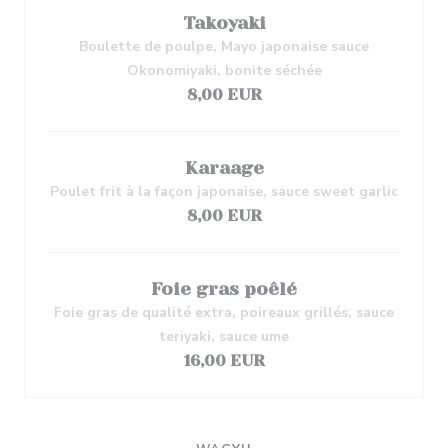
Takoyaki
Boulette de poulpe, Mayo japonaise sauce
Okonomiyaki, bonite séchée
8,00 EUR
Karaage
Poulet frit à la façon japonaise, sauce sweet garlic
8,00 EUR
Foie gras poêlé
Foie gras de qualité extra, poireaux grillés, sauce
teriyaki, sauce ume
16,00 EUR