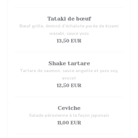
Tataki de bœuf
Bœuf grille, émincé d’échalote purée de kizami
wasabi, sauce yuzu
13,50 EUR
Shake tartare
Tartare de saumon, sauce anguille et yuzu soy,
avocat
12,50 EUR
Ceviche
Salade péruvienne à la façon japonais
11,00 EUR